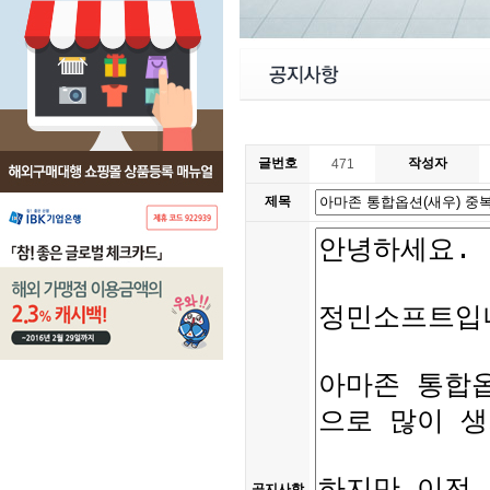
글번호
작성자
471
제목
공지사항