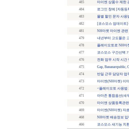
485
마이엔 상품수 제한 
484
로그인 창에 [자동등
483
몰별 할인 문자 사용
482
[코스모스 업데이트] 
481
NH마켓 마이엔 관련
479
내년부터 고도몰은 고도
478
플레이오토로 NH마
477
코스모스 구간선택 
476
전화 업무 시작 시간
475
Gap, Bananarepu
474
반일 근무 담당자 업
473
마이엔(NH마켓) 이
472
<플레이오토 사용법 
471
아마존 통합옵션(새우
470
마이앤 상품등록관련
469
마이엔(NH마켓) 자
468
NH마켓 배송정보 입
466
코스모스 새기능 치