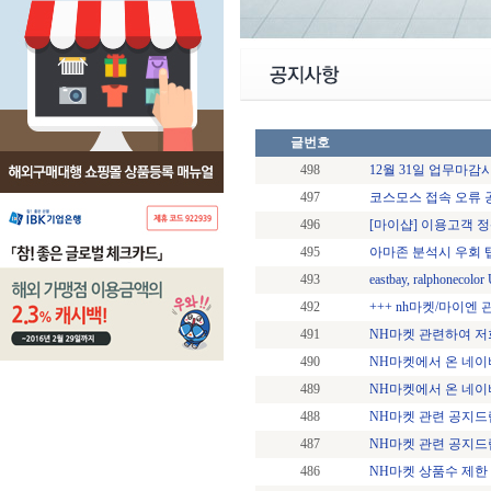
글번호
498
12월 31일 업무마감
497
코스모스 접속 오류 
496
[마이샵] 이용고객 정
495
아마존 분석시 우회 
493
eastbay, ralphonec
492
+++ nh마켓/마이엔 
491
NH마켓 관련하여 저
490
NH마켓에서 온 네이버
489
NH마켓에서 온 네이
488
NH마켓 관련 공지드립
487
NH마켓 관련 공지드립
486
NH마켓 상품수 제한