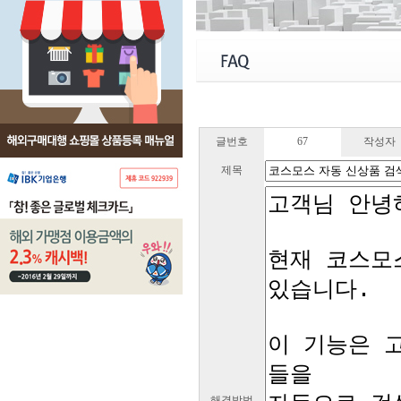
글번호
67
작성자
제목
해결방법