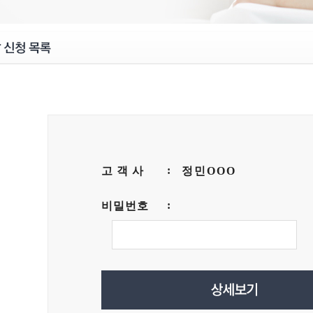
고 객 사
정민OOO
비밀번호