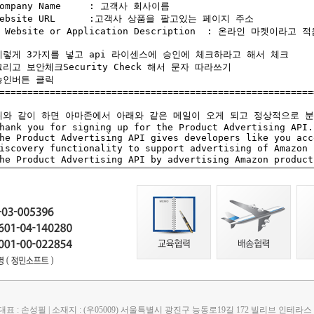
 대표 : 손성필 | 소재지 : (우05009) 서울특별시 광진구 능동로19길 172 빌리브 인테라스 10